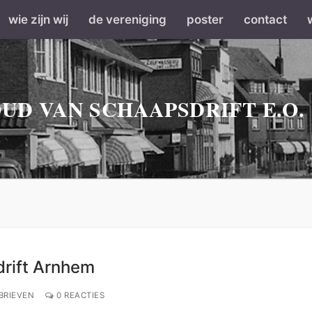
wie zijn wij
de vereniging
poster
contact
UD VAN SCHAAPSDRIFT E.O.
drift Arnhem
BRIEVEN
0 REACTIES