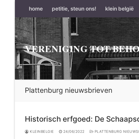
Ga
home
petitie, steun ons!
klein belgië
naar
de
inhoud
VERENIGING TOT BEHO
Plattenburg nieuwsbrieven
Historisch erfgoed: De Schaaps
KLEINBELGIE
24/06/2022
PLATTENBURG NIEUWS