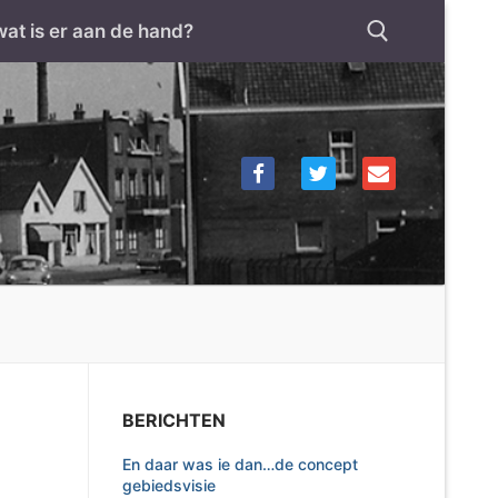
wat is er aan de hand?
Zoeken naar:
BERICHTEN
En daar was ie dan…de concept
gebiedsvisie